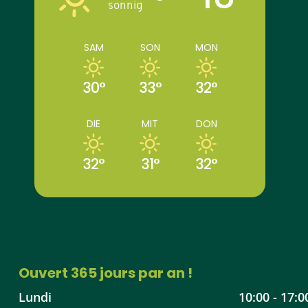
sonnig
SAM
SON
MON
30°
33°
32°
DIE
MIT
DON
32°
31°
32°
Ouvert 365 jours par an !
Lundi
10:00 - 17:0