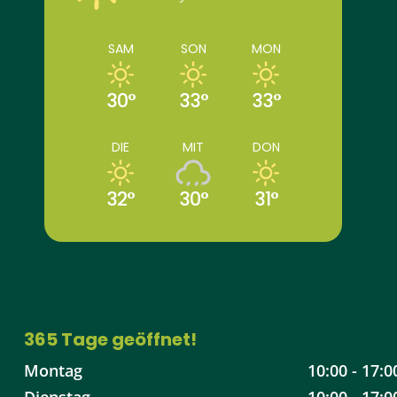
SAM
SON
MON
30°
33°
33°
DIE
MIT
DON
32°
30°
31°
365 Tage geöffnet!
Montag
10:00 - 17:0
Dienstag
10:00 - 17:0