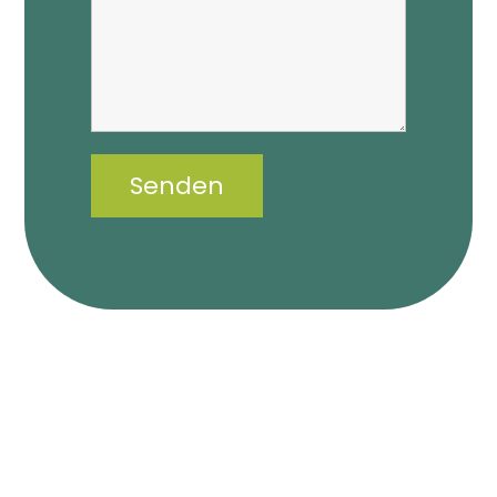
[et_pb_google_map_route_planner
address=“Auriedstrasse 28, 3178 Bösingen, Schweiz“
zoom_level=“17″ address_lat=“46.902225669658″
address_lng=“7.2298876306885″