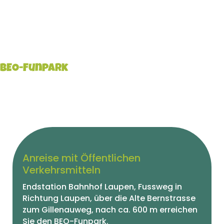
0d1a01b3bc8b%22:%91%22button_color%22%93,%22
4eb09ba6-d265-4159-be14-
e9fdc71a5be3%22:%91%22button_text_color%22,%22
99b5ded0-136a-4b60-9637-
e7c0f9353ce1%22:%91%22overlay_bg_color%22%93}“
BEO-Funpark
[/et_pb_google_map_route_planner]
Anreise mit Öffentlichen
Verkehrsmitteln
Endstation Bahnhof Laupen, Fussweg in
Richtung Laupen, über die Alte Bernstrasse
zum Gillenauweg, nach ca. 600 m erreichen
Sie den BEO-Funpark.