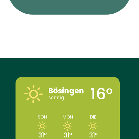
16°
Bösingen
sonnig
SON
MON
DIE
31°
31°
31°