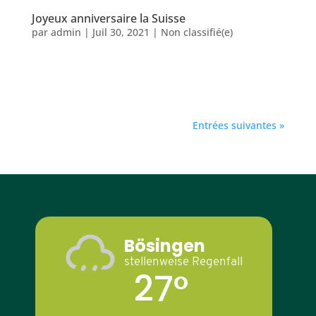
Joyeux anniversaire la Suisse
par
admin
|
Juil 30, 2021
|
Non classifié(e)
Malgré le jour férié national, nous sommes là pour
vous...
Entrées suivantes »
Bösingen
stellenweise Regenfall
27°