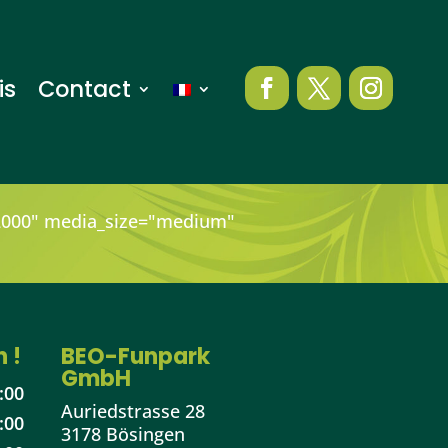
is
Contact
"2000" media_size="medium"
 !
BEO-Funpark
GmbH
:00
Auriedstrasse 28
:00
3178 Bösingen