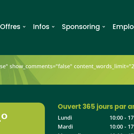
Offres
Infos
Sponsoring
Emplo
lse" show_comments="false" content_words_limit=
Ouvert 365 jours par an
4°
Lundi
10:00 - 17
Mardi
10:00 - 17