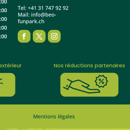
:00
Tel:
+41 31 747 92 92
:00
Mail:
info@beo-
:00
funpark.ch
:00
:00
extérieur
Nos réductions partenaires
Mentions légales