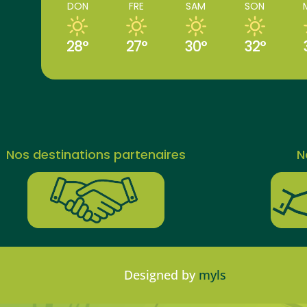
DON
FRE
SAM
SON
28°
27°
30°
32°
Nos destinations partenaires
N
Designed by
myls