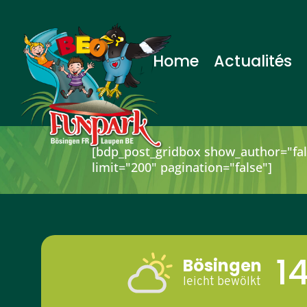
Home
Actualités
[bdp_post_gridbox show_author="fa
limit="200" pagination="false"]
1
Bösingen
leicht bewölkt